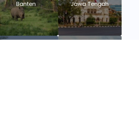
Banten
Jawa Tengah
NTT
Kalimantan
a