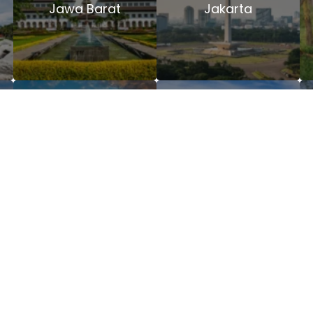
Jawa Barat
Jakarta
Bali
NTB
lawesi
Maluku
Papu